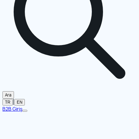
Ara
|
TR
EN
B2B Giriş