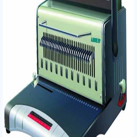
Ürün Hakkında Uber S8021 Plastik Cilt Makinası,
belgelerinizi profesyonel bir şekilde ciltlemek için
ideal bir çözümdür.
Plastik spiral ciltleme özelliği sayesinde belgelerinizi
hızlı ve kolay bir şekilde düzenleyebilir ve şık bir
görünüm ka
Ofis ve okul ortamları için mükemmel bir
seçenektir.
360° açılabilir yapısıyla rahatlıkla okunur ve yazılır
Teknik Bilgiler
Barkod / EAN
8698534298424
Ürün Tipi
Spiral Cilt Malzemesi
Model
S8021
Malzeme
Metal / PVC spiral
← Kategoriye Dön
Aynı Kategoriden Ürünler