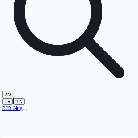
Ara
|
TR
EN
B2B Giriş