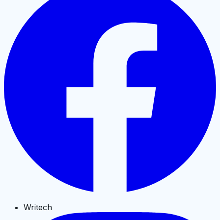
Writech