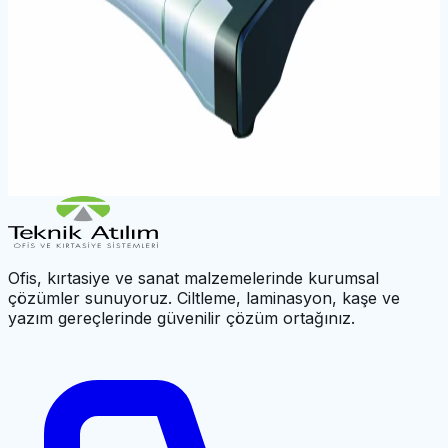
UBER S60 PLASTİK SPİRAL CİLT MAKİNESİ
UBER S160 PLASTİK SPİRAL CİLT MAKİNESİ
UBER D160 ELEKTRİKLİ PLASTİK SPİRAL CİLT
MAKİNESİ
UBER S303 TEL SPİRAL CİLT MAKİNESİ
←
Cilt Sistemleri
|
UBER Ana Sayfa
Ofis, kırtasiye ve sanat malzemelerinde kurumsal
çözümler sunuyoruz. Ciltleme, laminasyon, kaşe ve
yazım gereçlerinde güvenilir çözüm ortağınız.