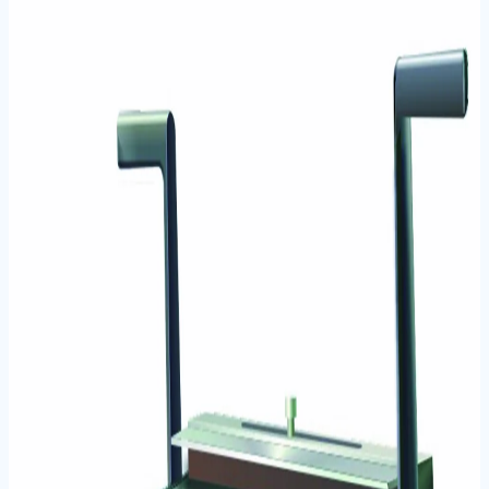
Ana Sayfa
/
Markalar
/
UBER
/
Cilt Sistemleri
/
UBER S8021
PLASTİK CİLT MAKİNASI
Görsel mevcut değil
UBER S8021 PLASTİK CİLT
MAKİNASI
Stok Kodu:
15302022
Plastik Spiral Ciltleme Makineleri
Manuel (Spiral)
Cilt
Sistemleri
Plastik spiral ciltleme özelliği sayesinde belgelerinizi hızlı
ve kolay bir şekilde düzenleyebilir ve şık bir görünüm
kazandırabilirsiniz. Ciltleme Tipi Plastik Spiral Kapasite
150 Sayfaya Kadar Kullanım Alanı Ev, Ofis, Okul Özellik
Kolay Kullanım, Ergonomik Tasarım, Dayanıklı Yapı
UBER S8021 Plastik Cilt Makinası Nasıl Kullanılır? UBER
S8021 Plastik Cilt Makinası'na ciltlemek istediğiniz
belgeleri yerleştirin ve delik açmak için kolu indirin.
Öne Çıkan Özellikler