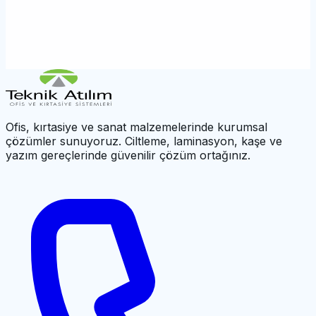
SARFF, Teknik Atılım'ın kendi markasıdır. Toplu alım,
teknik destek ve fiyat teklifi için bize ulaşın.
İletişime Geç
0212 659 27 50
Ofis, kırtasiye ve sanat malzemelerinde kurumsal
çözümler sunuyoruz. Ciltleme, laminasyon, kaşe ve
yazım gereçlerinde güvenilir çözüm ortağınız.