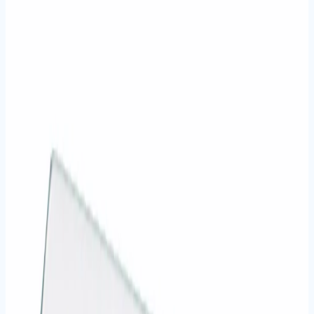
90
ürün
Laminasyon Sarf Malzemeleri
Bobin ve poşet laminasyon filmleri, selefon ve yapışkanlı
polyesterler.
Tüm ürünleri gör
İncele