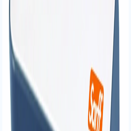
148
ürün
Kart Aksesuarları
Kart poşetleri ve askı ipleri.