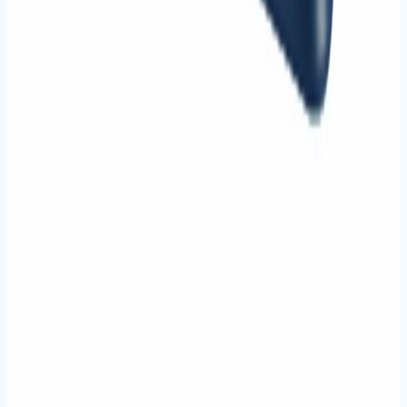
7
ürün
Evrak İmha Sistemleri
Evrak imha makineleri ve kağıt öğütücüler.
Tüm ürünleri gör
İncele