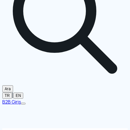
Ara
|
TR
EN
B2B Giriş