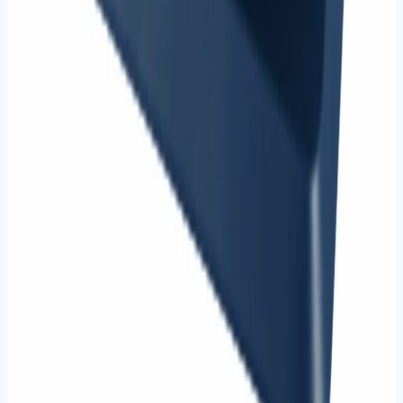
3
ürün
Kaşe Sistemleri
Kaşe sistemleri ve mühür ürünleri.
Tüm ürünleri gör
İncele