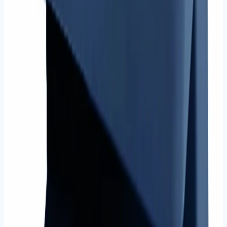
21
ürün
Cilt Sistemleri
Plastik spiral, helezon spiral, ısısal cilt ve kapama
makineleri.
Tüm ürünleri gör
İncele