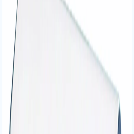
7
ürün
Hesap Makineleri
Ofis ve bilimsel hesap makineleri.
Tüm ürünleri gör
İncele