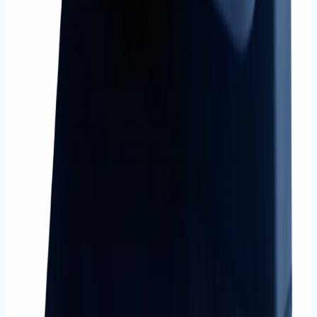
18
ürün
Kesme Sistemleri
Fotoğraf kesme makineleri ve kağıt kesim ekipmanları.
Tüm ürünleri gör
İncele