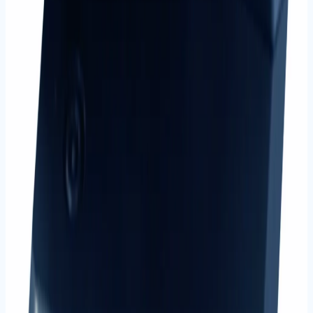
87
ürün
Masaüstü Ofis Gereçleri
Masaüstü ofis düzenleyiciler, kalemlikler ve
organizasyon ürünleri.