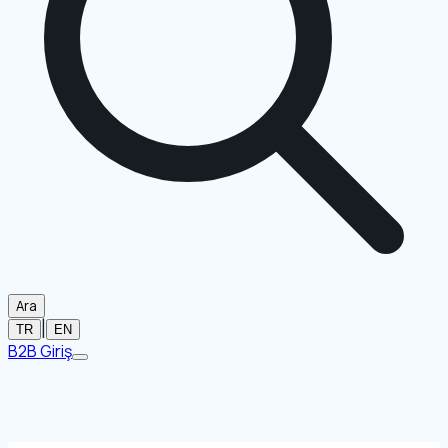
Ara
|
TR
EN
B2B Giriş