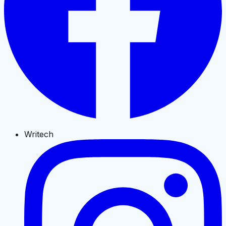
Writech