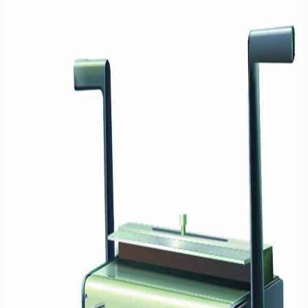
Ana Sayfa
/
Markalar
/
UBER
/
Cilt Sistemleri
/
UBER S160
PLASTİK SPİRAL CİLT MAKİNESİ
UBER S160 PLASTİK SPİRAL CİLT
MAKİNESİ
Stok Kodu:
15302016
Plastik Spiral Ciltleme Makineleri
Manuel (Spiral)
Cilt
Sistemleri
Plastik spiral ciltleme özelliği ile belgelerinizi kolayca
ciltleyebilir ve uzun süreli koruma sağlayabilirsiniz.
Ciltleme Tipi Plastik Spiral Kapasite 160 Sayfaya Kadar
Kullanım Alanı Ev, Ofis, Okul Özellik Yüksek Kapasite,
Kolay Kullanım, Ergonomik Tasarım UBER S160 Plastik
Spiral Cilt Makinesi Nasıl Kullanılır? UBER S160 Plastik
Spiral Cilt Makinesi'ni kullanmak için, ciltlenecek
belgeleri delme bölümüne yerleştirin ve delik açmak için
kolu indirin.
Öne Çıkan Özellikler