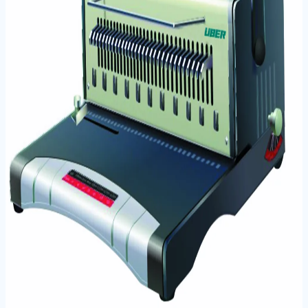
Geri Sarma Özelliği: Levha sıkışmalarında pratik
geri alma mekanizması
Teknik Bilgiler
Barkod / EAN
6934742100107
Ürün Tipi
Spiral Cilt Malzemesi
Model
S160
Malzeme
Metal / PVC spiral
← Kategoriye Dön
Aynı Kategoriden Ürünler
UBER S60 PLASTİK SPİRAL CİLT MAKİNESİ
UBER D160 ELEKTRİKLİ PLASTİK SPİRAL CİLT
MAKİNESİ
UBER S8021 PLASTİK CİLT MAKİNASI
UBER S303 TEL SPİRAL CİLT MAKİNESİ