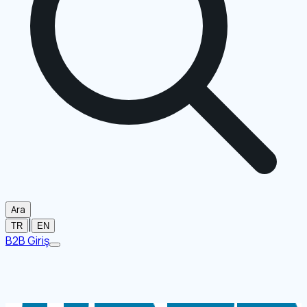
Ara
|
TR
EN
B2B Giriş