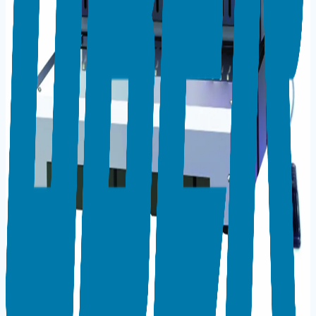
Teknik Bilgiler
Barkod / EAN
6934742100930
Ürün Tipi
Elektri̇kli̇(Tel)
Model
MC-320
Renk / Varyant
Sarı
Garanti
2 Yıl
Uyumlu Formatlar
A4
← Kategoriye Dön
Aynı Kategoriden Ürünler
UBER S60 PLASTİK SPİRAL CİLT MAKİNESİ
UBER S160 PLASTİK SPİRAL CİLT MAKİNESİ
UBER D160 ELEKTRİKLİ PLASTİK SPİRAL CİLT
MAKİNESİ