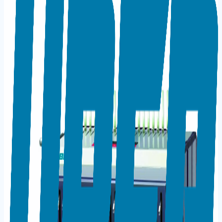
Ana Sayfa
/
Markalar
/
UBER
/
Cilt Sistemleri
/
UBER MC-320
ELEKTRİKLİ TEL KAPAMA MAKİNESİ
UBER MC-320 ELEKTRİKLİ TEL
KAPAMA MAKİNESİ
Stok Kodu:
15302034
Tel Ciltleme Makineleri
Elektrikli (Tel)
Cilt Sistemleri
Hassas kapama özelliği Ebat ayarlama özelliği LED
ekran Güvenlik sensörü yaralanma riskini ortadan
kaldırır Akıllı mm ölçü hafıza özelliği Mıknatıslı kapama
alanı Kolay ve kullanışlı tasarım Maksimum tel ölçüsü 1-
1/8mm A4 boyutunda tel kapama 2 YIL GARANTİ
Öne Çıkan Özellikler
Format Uyumluluğu: A4 boyutlarında laminasyon
desteği
Geri Sarma Özelliği: Levha sıkışmalarında pratik
geri alma mekanizması
Garanti: 2 Yıl resmi yetkili servis garantisi