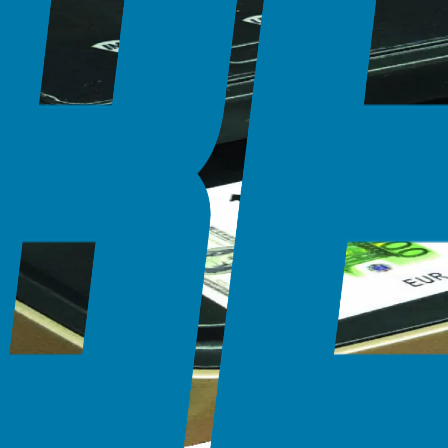
htiyaçlarında güvenilir performans sunar.
i alma mekanizması
- USD - EURO)