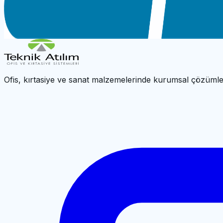
UBER 6500 KARIŞIK PARA SAYMA VE KONTROL MAKİN
←
Para Sayma Makineleri
|
UBER Ana Sayfa
Ofis, kırtasiye ve sanat malzemelerinde kurumsal çözümle