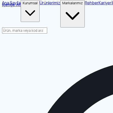
Ana Sayfa
Ürünlerimiz
Rehber
Kariyer
Kurumsal
Markalarımız
İçeriğe Atla