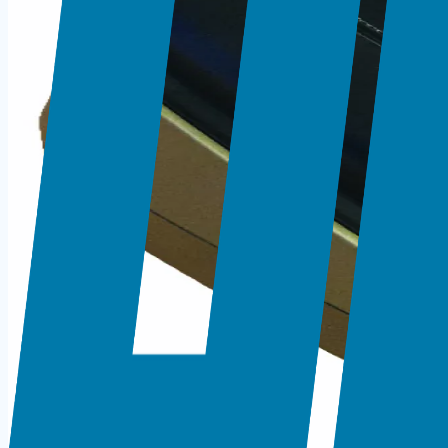
Kaliteli karişik sayma ürünüdür. Günlük ofis ve kırtasiye i
Öne Çıkan Özellikler
Geri Sarma Özelliği: Levha sıkışmalarında pratik ger
Garanti: 2 Yıl resmi yetkili servis garantisi
Teknik Bilgiler
Barkod / EAN
8698534297397
Ürün Tipi
Karişik Sayma
Garanti
2 Yıl
← Kategoriye Dön
Aynı Kategoriden Ürünler
SARFF 2028 UV PARA KONTROL CİHAZI
UBER 128X OTOMATİK PARA KONTROL MAKİNESİ (TRY 
UBER X-100 PARA KONTROL KALEMİ BLISTER