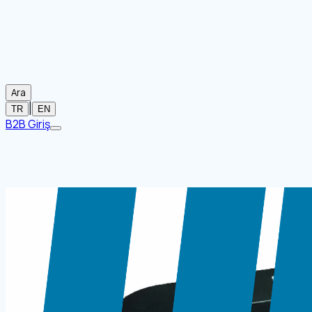
Ara
|
TR
EN
B2B Giriş
Ana Sayfa
/
Markalar
/
UBER
/
Para Sayma Makineleri
/
UBER
Görsel mevcut değil
UBER 700 KARIŞIK PARA SAYMA VE
Stok Kodu:
15306024
Para Sayma Makineleri
Karışık Sayma
Para Sayma Makinel