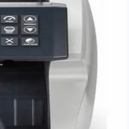
venlik çözümüdür. Ürün Özellikleri: Kolay Okunabilir
sınız. İz Bırakmayan Teknoloji: Gerçek paralar üzerinde
el bir c
mik güvenlik
sarı is