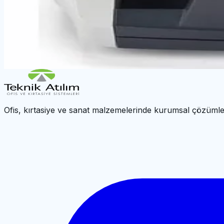
UBER 128X OTOMATİK PARA KONTROL MAKİNESİ (TRY 
UBER 6500 KARIŞIK PARA SAYMA VE KONTROL MAKİN
UBER 7600 KARIŞIK PARA SAYMA VE KONTROL MAKİN
←
Para Sayma Makineleri
|
UBER Ana Sayfa
Ofis, kırtasiye ve sanat malzemelerinde kurumsal çözümle