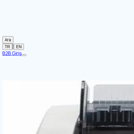
Ara
|
TR
EN
B2B Giriş
Ana Sayfa
/
Markalar
/
UBER
/
Para Sayma Makineleri
/
UBER
Görsel mevcut değil
UBER X-100 PARA KONTROL KALEMİ
Stok Kodu:
15306010
Para Kontrol Makineleri
Manuel Sayma-Kontrol
Para Saym