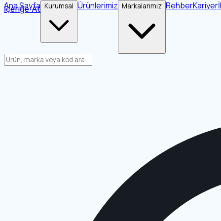
Ana Sayfa
Ürünlerimiz
Rehber
Kariyer
Kurumsal
Markalarımız
İçeriğe Atla