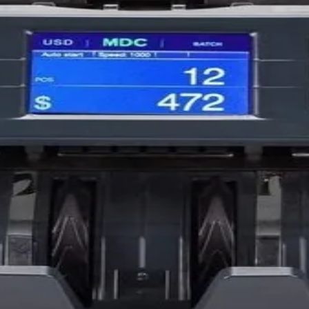
gerçekliğini anında test etmenizi sağlayan en ekonomik gü
sahte olduğunu, açık sarı ise gerçek olduğunu anında anlar
liğine ve temizliğine zarar vermez.
htelik Testi Sahte para riskini saniyeler içinde, profesyon
dının gerçekliğini anında test etmenizi sağlayan en ekono
iğinizde oluşan renk siyah ise paranın sahte olduğunu, açık 