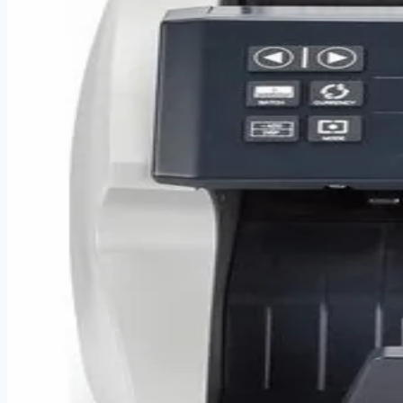
UBER X-100 , özel mürekkebi sayesinde banknot kağıdının 
Sonuç: Parayı çizdiğinizde oluşan renk siyah ise paranın 
oluşan sarı çizgi yavaş yavaş kaybolur, banknotun orijinal
Öne Çıkan Özellikler
UBER X-100 Para Kontrol Kalemi - Hızlı ve Kimyasal Sa
UBER X-100 , özel mürekkebi sayesinde banknot kağı
Ürün Özellikleri: Kolay Okunabilir Sonuç: Parayı çizd
Teknik Bilgiler
Barkod / EAN
8698534297373
Ürün Tipi
Manuel Sayma-Kontrol
Model
X-100
← Kategoriye Dön
Aynı Kategoriden Ürünler
SARFF 2028 UV PARA KONTROL CİHAZI