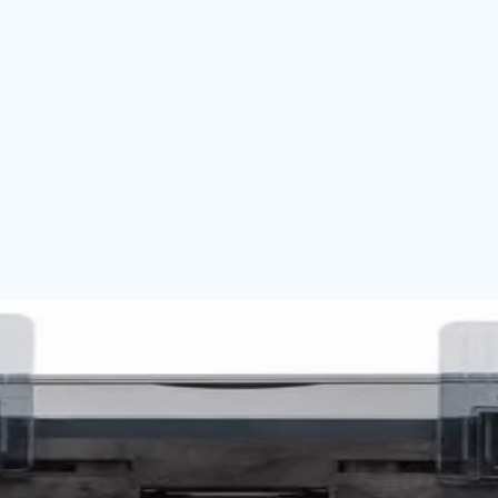
 X-100 PARA KONTROL KALEMİ BLISTER
 BLISTER
a Makineleri