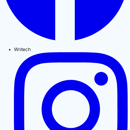
Writech