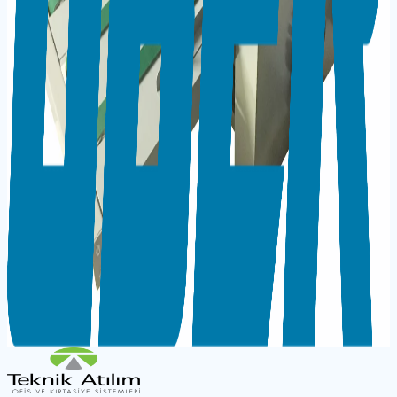
Teknik Bilgiler
Barkod / EAN
8698534206085
Ürün Tipi
Rulo Lami̇nasyon Ve Selefon Maki̇nesi̇
Model
FM 490
Garanti
2 Yıl
← Kategoriye Dön
Aynı Kategoriden Ürünler
UBER FM 390 SELEFON MAKİNESİ (A3 -39CM)
STANDLI
UBER FM 390 SELEFON MAKİNESİ (A3 -39CM)
UBER FM 500 TAM OTOMATİK SELEFON MAKİNESİ
←
Laminasyon Makineleri
|
UBER Ana Sayfa