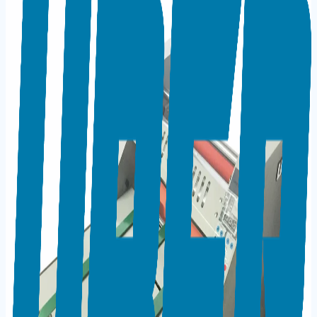
Ana Sayfa
/
Markalar
/
UBER
/
Laminasyon
Makineleri
/
UBER FM 490 LAMİNASYON MAKİNESİ
UBER FM 490 LAMİNASYON
MAKİNESİ
Stok Kodu:
15301060
Laminasyon Makineleri
Rulo Laminasyon ve Selefon
Makinesi
Laminasyon Makineleri
Sıcak ve soğuk laminasyon opsiyonu Tek yüz ve çift yüz
laminasyon opsiyonu Perfore bıçağı Çelik merdaneler
Taşıma kayışı ile kolay besleme 10m/dk hız 5.8mm
kalınlığa kadar fotoblok yapma özelliği Selefon yapma
özelliği 2 YIL GARANTİ
Öne Çıkan Özellikler
Geri Sarma Özelliği: Levha sıkışmalarında pratik
geri alma mekanizması
Garanti: 2 Yıl resmi yetkili servis garantisi