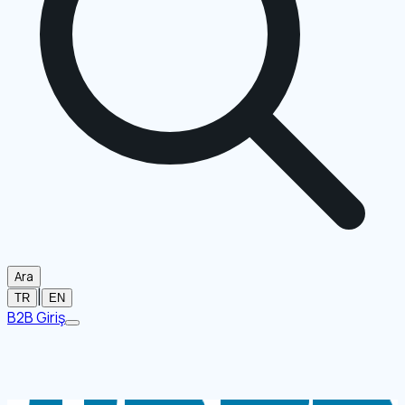
Ara
|
TR
EN
B2B Giriş