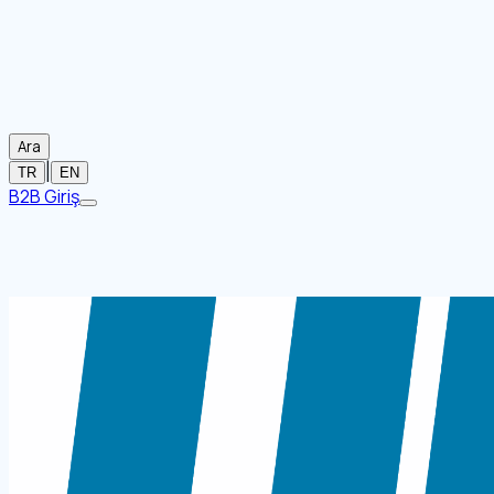
Ara
|
TR
EN
B2B Giriş
Ana Sayfa
/
Markalar
/
UBER
/
Kesme Sistemleri
/
UBER KM65
Görsel mevcut değil
UBER KM650 TAM OTOMATİK KIRMA
Stok Kodu:
15304138
Kağıt Kırma ve Katlama Makineleri
Kağıt Kırma
Kesme Siste