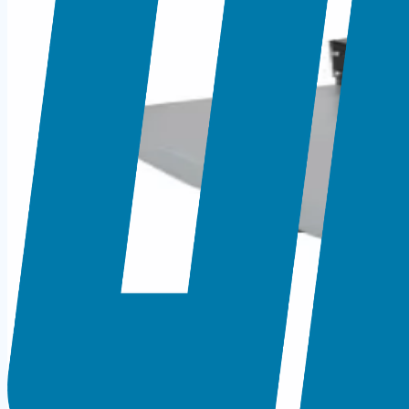
Kaliteli kağit kirma ürünüdür. Günlük ofis ve kırtasiye iht
Öne Çıkan Özellikler
Geri Sarma Özelliği: Levha sıkışmalarında pratik ger
Teknik Bilgiler
Ürün Tipi
Kağit Kirma
Model
KM650
← Kategoriye Dön
Aynı Kategoriden Ürünler
UBER 12A KAĞIT KIRMA VE PERFORAJ MAKİNASI - 4
UBER 16B KAĞIT KIRMA MAKİNASI - 550MM
UBER 470A KAĞIT KIRMA VE PERFORAJ MAKİNESİ -
UBER 660E KAĞIT KIRMA VE PERFORAJ MAKİNESİ - 