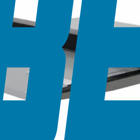
iyaçlarında güvenilir performans sunar.
i alma mekanizması
60MM
 460MM
660MM