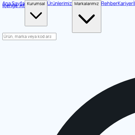
Ana Sayfa
Ürünlerimiz
Rehber
Kariyer
Kurumsal
Markalarımız
İçeriğe Atla