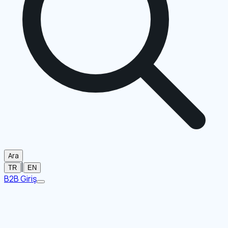
Ara
|
TR
EN
B2B Giriş