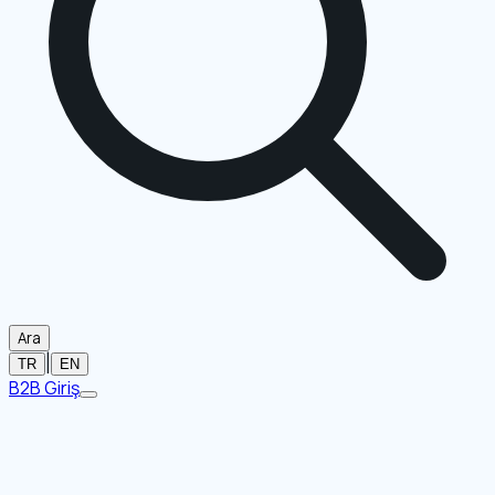
Ara
|
TR
EN
B2B Giriş