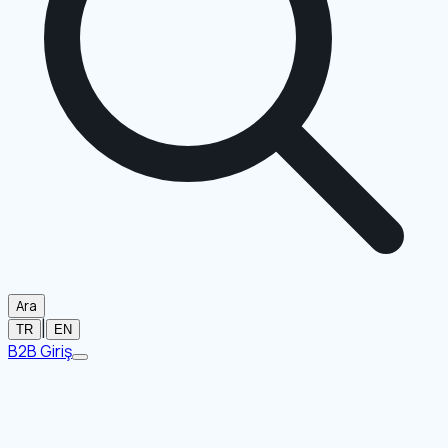
Ara
|
TR
EN
B2B Giriş