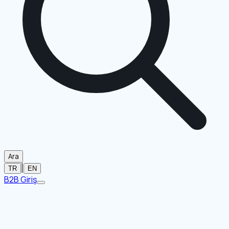
Ara
|
TR
EN
B2B Giriş