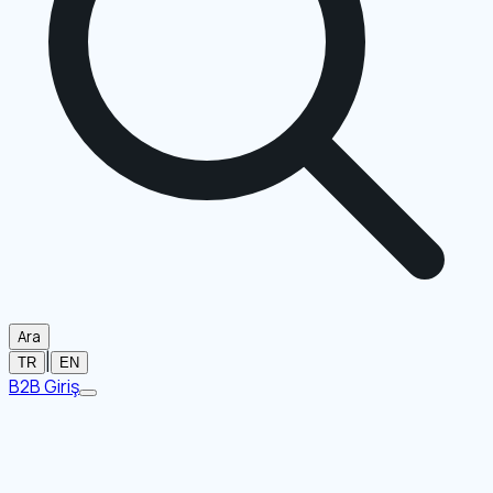
Ara
|
TR
EN
B2B Giriş