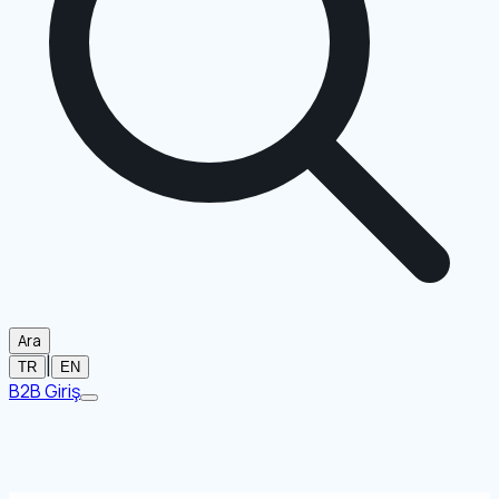
Ara
|
TR
EN
B2B Giriş