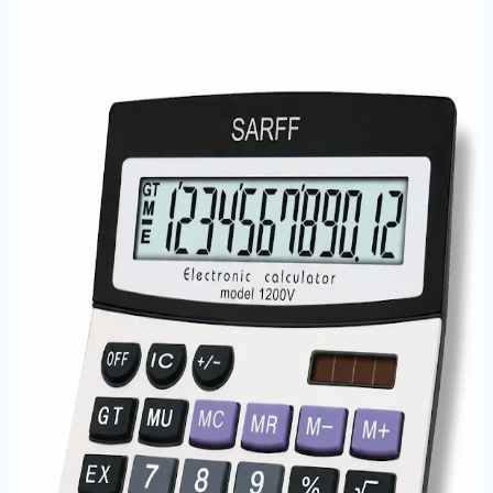
Ana Sayfa
/
Markalar
/
SARFF
/
Hesap Makineleri
/
SARFF
866 HESAP MAKİNESİ
SARFF 866 HESAP MAKİNESİ
Stok Kodu:
15306103
Hesap Makineleri
Hesap Makinesi
Hesap Makineleri
Akrilik tuş takımı ve dayanıklı metal gövdesiyle, en
yoğun hesaplama işlemlerinizi keyifli bir deneyime
dönüştürür. Ürün Özellikleri: Akrilik Tuş Teknolojisi:
Şeffaf ve dayanıklı akrilik materyalden üretilen tuşlar,
rakamların silinmesini önler ve parmak uçlarınızda
konforlu bir his bırakır. Endüstriyel Metal Panel: Sert
plastik gövde üzerine yerleştirilen metal panel, cihaza
hem profesyonel bir görünüm hem de ekstra dayanıklılık
katar.
Öne Çıkan Özellikler