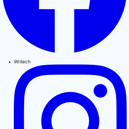
Writech