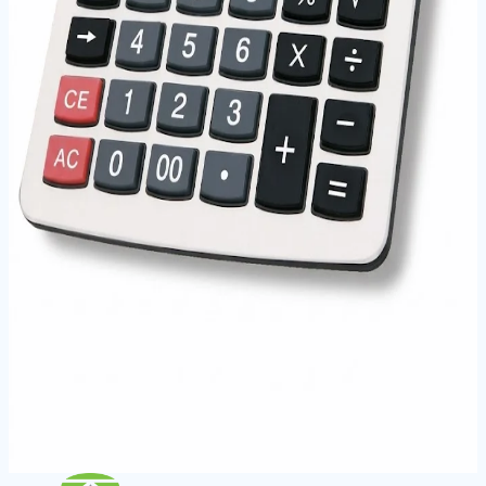
Geri Sarma Özelliği: Levha sıkışmalarında pratik
geri alma mekanizması
Teknik Bilgiler
Barkod / EAN
8698534299933
Renk / Varyant
Gri
← Kategoriye Dön
Aynı Kategoriden Ürünler
SARFF 766 HESAP MAKİNESİ
SARFF 837 HESAP MAKİNESİ
SARFF 871 HESAP MAKİNESİ
SARFF 1200V HESAP MAKİNESİ
←
Hesap Makineleri
|
SARFF Ana Sayfa