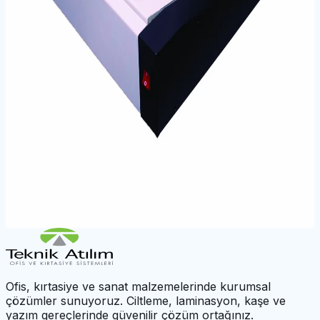
Ürün Tipi
Ci̇lt Kapama Ve Takma Maki̇neleri̇
Model
S600
Garanti
2 Yıl
← Kategoriye Dön
Aynı Kategoriden Ürünler
SARFF C210 PLASTİK SPİRAL CİLT MAKİNESİ
SARFF T30 ISISAL CİLT MAKİNESİ
SARFF T80 ISISAL CİLT MAKİNESİ
SARFF PB350 ISISAL CİLT MAKİNESİ
←
Cilt Sistemleri
|
SARFF Ana Sayfa
Ofis, kırtasiye ve sanat malzemelerinde kurumsal
çözümler sunuyoruz. Ciltleme, laminasyon, kaşe ve
yazım gereçlerinde güvenilir çözüm ortağınız.