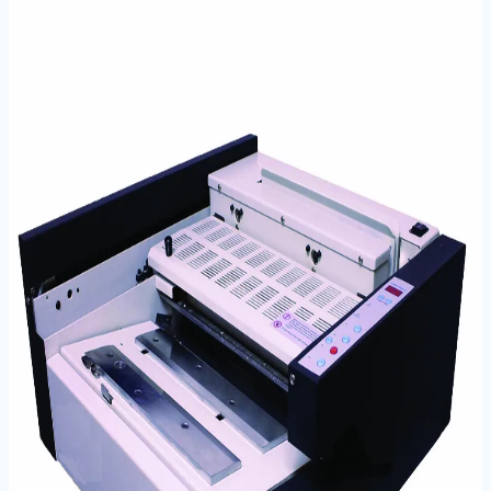
Ana Sayfa
/
Markalar
/
SARFF
/
Cilt Sistemleri
/
SARFF S600
KAPAMA MAKİNESİ
SARFF S600 KAPAMA MAKİNESİ
Stok Kodu:
15302045
Cilt Makineleri
Kapama Makineleri
Cilt Sistemleri
Kaliteli ci̇lt kapama ve takma maki̇neleri̇ ürünüdür.
Günlük ofis ve kırtasiye ihtiyaçlarında güvenilir
performans sunar.
Öne Çıkan Özellikler
Geri Sarma Özelliği: Levha sıkışmalarında pratik
geri alma mekanizması
Garanti: 2 Yıl resmi yetkili servis garantisi
Teknik Bilgiler
Barkod / EAN
6934742100220