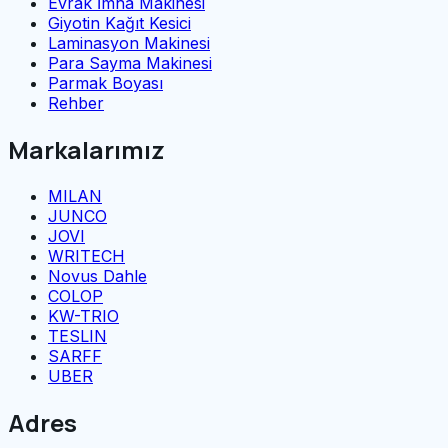
Evrak İmha Makinesi
Giyotin Kağıt Kesici
Laminasyon Makinesi
Para Sayma Makinesi
Parmak Boyası
Rehber
Markalarımız
MILAN
JUNCO
JOVI
WRITECH
Novus Dahle
COLOP
KW-TRIO
TESLIN
SARFF
UBER
Adres