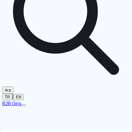
Ara
|
TR
EN
B2B Giriş