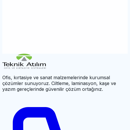
Facebook
—
COLOP'i takip edin
Ofis, kırtasiye ve sanat malzemelerinde kurumsal
çözümler sunuyoruz. Ciltleme, laminasyon, kaşe ve
yazım gereçlerinde güvenilir çözüm ortağınız.