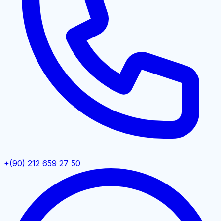
+(90) 212 659 27 50