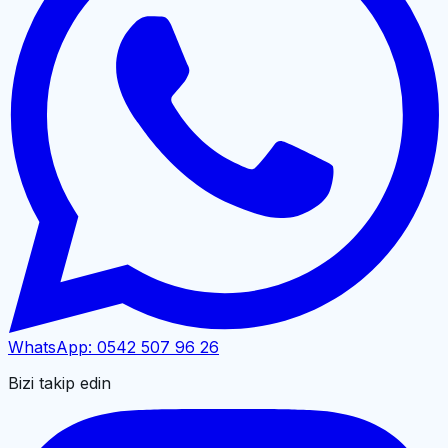
WhatsApp:
0542 507 96 26
Bizi takip edin