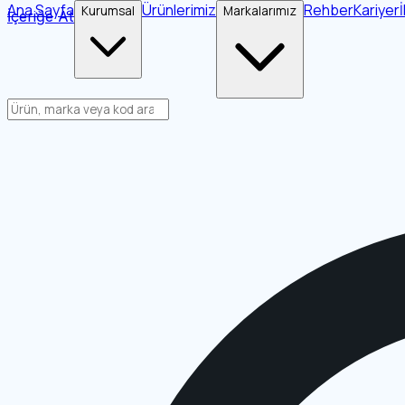
Ana Sayfa
Ürünlerimiz
Rehber
Kariyer
Kurumsal
Markalarımız
İçeriğe Atla