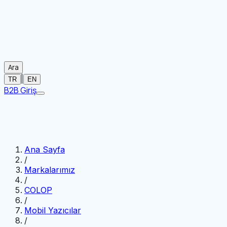
Ara
|
TR
EN
B2B Giriş
Ana Sayfa
/
Markalarımız
/
COLOP
/
Mobil Yazıcılar
/