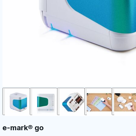
e-mark® go