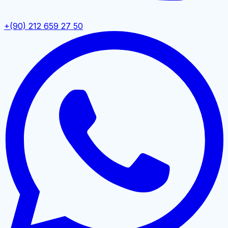
+(90) 212 659 27 50