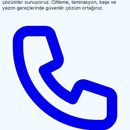
çözümler sunuyoruz. Ciltleme, laminasyon, kaşe ve
yazım gereçlerinde güvenilir çözüm ortağınız.