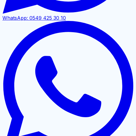
WhatsApp:
0549 425 30 10