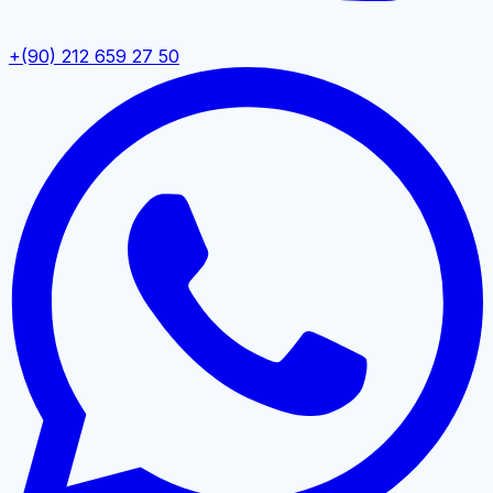
+(90) 212 659 27 50