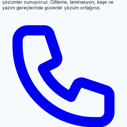
çözümler sunuyoruz. Ciltleme, laminasyon, kaşe ve
yazım gereçlerinde güvenilir çözüm ortağınız.