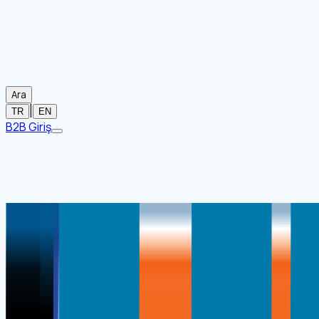
Ara
|
TR
EN
B2B Giriş