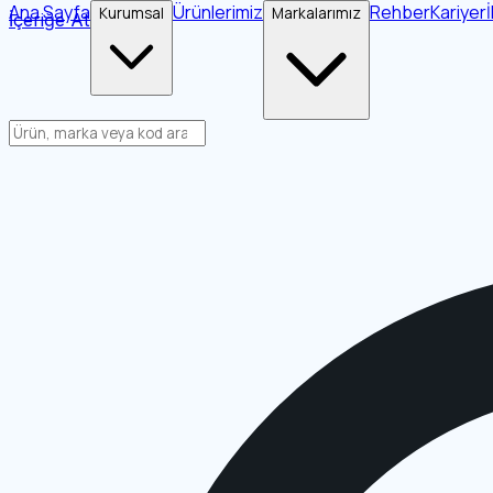
Ana Sayfa
Ürünlerimiz
Rehber
Kariyer
Kurumsal
Markalarımız
İçeriğe Atla