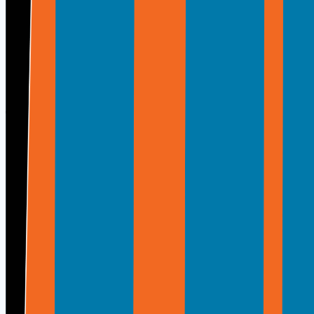
Markalarımız
Ofis Makineleri
Kalemtıraşlar, kesiciler, ciltleme ve arşivleme çözümleri