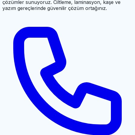
çözümler sunuyoruz. Ciltleme, laminasyon, kaşe ve
yazım gereçlerinde güvenilir çözüm ortağınız.