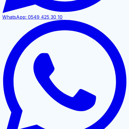
WhatsApp:
0549 425 30 10