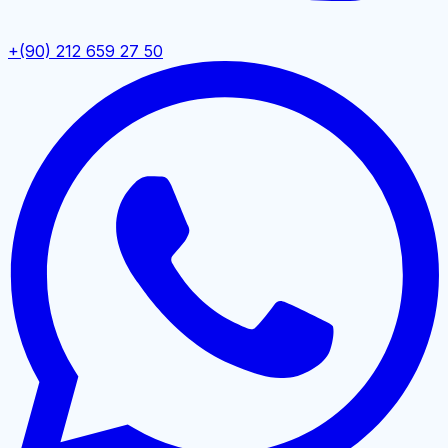
+(90) 212 659 27 50