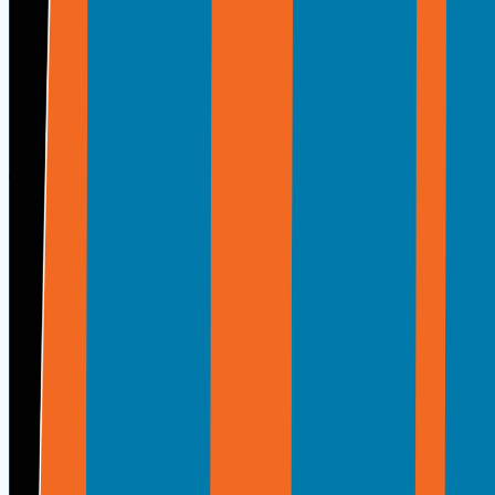
Markalarımız
Ofis Makineleri
Kalemtıraşlar, kesiciler, ciltleme ve arşivleme çözümleri