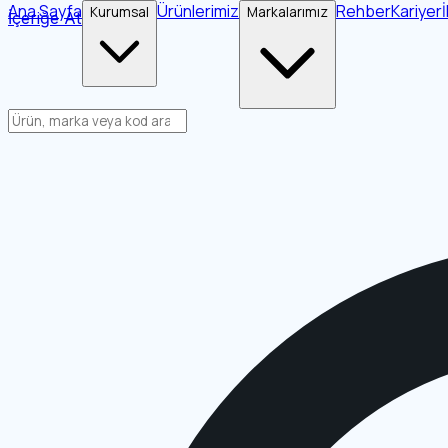
Ana Sayfa
Ürünlerimiz
Rehber
Kariyer
Kurumsal
Markalarımız
İçeriğe Atla