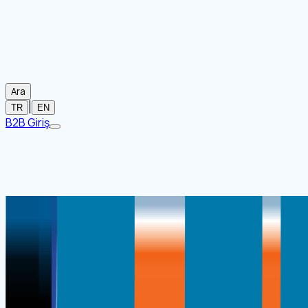
Ara
|
TR
EN
B2B Giriş